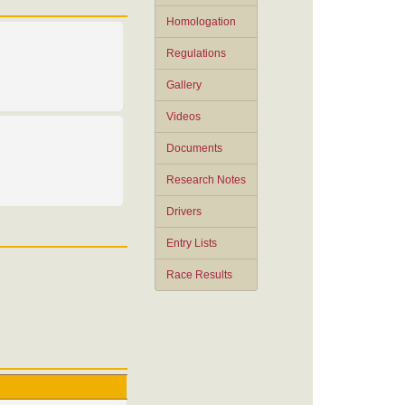
Homologation
Regulations
Gallery
Videos
Documents
Research Notes
Drivers
Entry Lists
Race Results