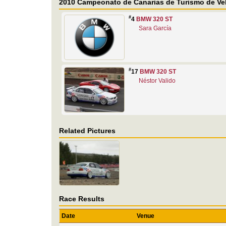
2010 Campeonato de Canarias de Turismo de Ve
#
4
BMW 320 ST
Sara García
#
17
BMW 320 ST
Néstor Valido
Related Pictures
Race Results
Date
Venue