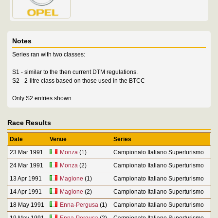
Notes
Series ran with two classes:
S1 - similar to the then current DTM regulations.
S2 - 2-litre class based on those used in the BTCC
Only S2 entries shown
Race Results
Date
Venue
Series
23 Mar 1991
Monza
(1)
Campionato Italiano Superturismo
24 Mar 1991
Monza
(2)
Campionato Italiano Superturismo
13 Apr 1991
Magione
(1)
Campionato Italiano Superturismo
14 Apr 1991
Magione
(2)
Campionato Italiano Superturismo
18 May 1991
Enna-Pergusa
(1)
Campionato Italiano Superturismo