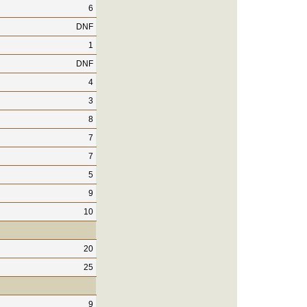
6
DNF
1
DNF
4
3
8
7
7
5
9
10
20
25
9