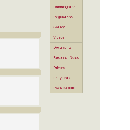
Homologation
Regulations
Gallery
Videos
Documents
Research Notes
Drivers
Entry Lists
Race Results