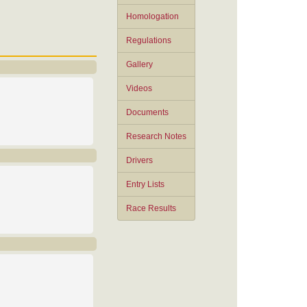
Homologation
Regulations
Gallery
Videos
Documents
Research Notes
Drivers
Entry Lists
Race Results