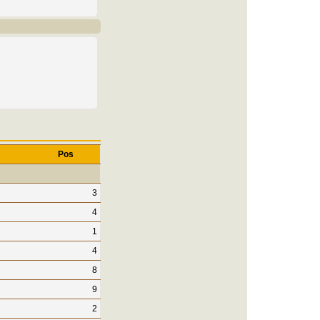
Pos
3
4
1
4
8
9
2