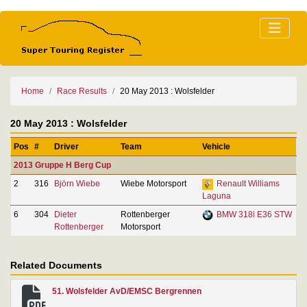
Home
Race Results
20 May 2013 : Wolsfelder
20 May 2013 : Wolsfelder
Pos
#
Driver
Team
Vehicle
2013 Gruppe H Berg Cup
2
316
Björn Wiebe
Wiebe Motorsport
Renault Williams
Laguna
6
304
Dieter
Rottenberger
BMW 318i E36 STW
Rottenberger
Motorsport
Related Documents
51. Wolsfelder AvD/EMSC Bergrennen