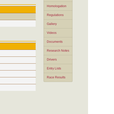
Homologation
Regulations
Gallery
Videos
Documents
Research Notes
Drivers
Entry Lists
Race Results