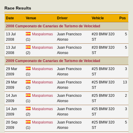
Race Results
Date
Venue
Driver
Vehicle
Pos
2008 Campeonato de Canarias de Turismo de Velocidad
13 Jul
Maspalomas
Juan Francisco
#20 BMW 320
5
2008
(1)
Alonso
ST
13 Jul
Maspalomas
Juan Francisco
#20 BMW 320
5
2008
(2)
Alonso
ST
2009 Campeonato de Canarias de Turismo de Velocidad
29 Mar
Maspalomas
Juan Francisco
#25 BMW 320
3
2009
(1)
Alonso
ST
29 Mar
Maspalomas
Juan Francisco
#25 BMW 320
13
2009
(2)
Alonso
ST
14 Jun
Maspalomas
Juan Francisco
#25 BMW 320
2
2009
(1)
Alonso
ST
14 Jun
Maspalomas
Juan Francisco
#25 BMW 320
3
2009
(2)
Alonso
ST
20 Sep
Maspalomas
Juan Francisco
#25 BMW 320
5
2009
(1)
Alonso
ST