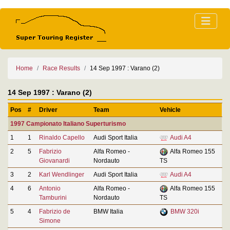
Home
Race Results
14 Sep 1997 : Varano (2)
14 Sep 1997 : Varano (2)
Pos
#
Driver
Team
Vehicle
1997 Campionato Italiano Superturismo
1
1
Rinaldo Capello
Audi Sport Italia
Audi A4
2
5
Fabrizio
Alfa Romeo -
Alfa Romeo 155
Giovanardi
Nordauto
TS
3
2
Karl Wendlinger
Audi Sport Italia
Audi A4
4
6
Antonio
Alfa Romeo -
Alfa Romeo 155
Tamburini
Nordauto
TS
5
4
Fabrizio de
BMW Italia
BMW 320i
Simone