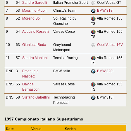
6
64
Sandro Sardelli
Italian Promotor Sport
Opel Vectra GT
7
53
Massimo Pigoli
Christy's Team
BMW 318i
8
52
Moreno Soli
Soli Racing by
Alfa Romeo 155
Guercino
TS
9
54
Augusto Rossetti
Varese Corse
Alfa Romeo 155
TS
10
63
Gianluca Roda
Greyhound
Opel Vectra 16V
Motorsport
11
57
Sandro Montani
Tecnica Racing
Alfa Romeo 155
TS
DNF
3
Emanuele
BMW Italia
BMW 320i
Naspetti
DNS
55
Davide
Varese Corse
Alfa Romeo 155
Bernasconi
TS
DNS
58
Stefano Gabellini
Technoracing
BMW 318i
Promocar
1997 Campionato Italiano Superturismo
Date
Venue
Series