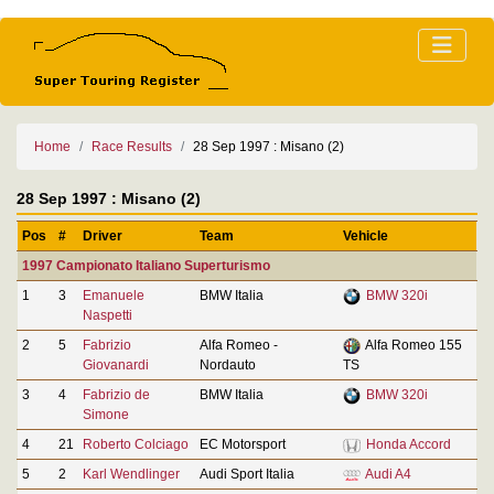
Home
Race Results
28 Sep 1997 : Misano (2)
28 Sep 1997 : Misano (2)
Pos
#
Driver
Team
Vehicle
1997 Campionato Italiano Superturismo
1
3
Emanuele
BMW Italia
BMW 320i
Naspetti
2
5
Fabrizio
Alfa Romeo -
Alfa Romeo 155
Giovanardi
Nordauto
TS
3
4
Fabrizio de
BMW Italia
BMW 320i
Simone
4
21
Roberto Colciago
EC Motorsport
Honda Accord
5
2
Karl Wendlinger
Audi Sport Italia
Audi A4