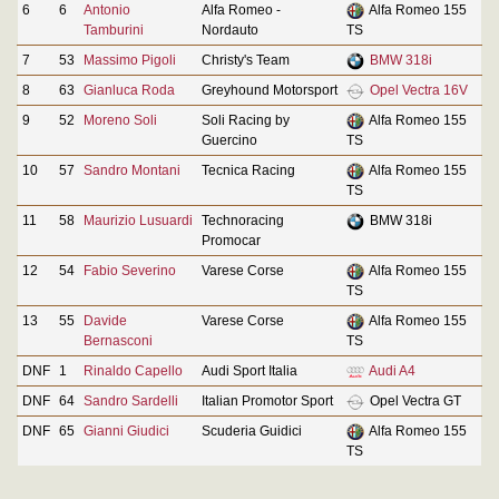
6
6
Antonio
Alfa Romeo -
Alfa Romeo 155
Tamburini
Nordauto
TS
7
53
Massimo Pigoli
Christy's Team
BMW 318i
8
63
Gianluca Roda
Greyhound Motorsport
Opel Vectra 16V
9
52
Moreno Soli
Soli Racing by
Alfa Romeo 155
Guercino
TS
10
57
Sandro Montani
Tecnica Racing
Alfa Romeo 155
TS
11
58
Maurizio Lusuardi
Technoracing
BMW 318i
Promocar
12
54
Fabio Severino
Varese Corse
Alfa Romeo 155
TS
13
55
Davide
Varese Corse
Alfa Romeo 155
Bernasconi
TS
DNF
1
Rinaldo Capello
Audi Sport Italia
Audi A4
DNF
64
Sandro Sardelli
Italian Promotor Sport
Opel Vectra GT
DNF
65
Gianni Giudici
Scuderia Guidici
Alfa Romeo 155
TS