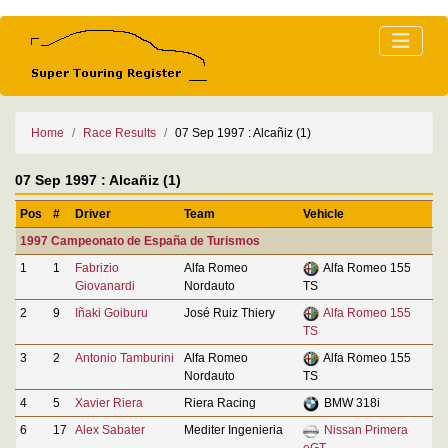
Home
Race Results
07 Sep 1997 : Alcañiz (1)
07 Sep 1997 : Alcañiz (1)
Pos
#
Driver
Team
Vehicle
1997 Campeonato de España de Turismos
1
1
Fabrizio
Alfa Romeo
Alfa Romeo 155
Giovanardi
Nordauto
TS
2
9
Iñaki Goiburu
José Ruiz Thiery
Alfa Romeo 155
TS
3
2
Antonio Tamburini
Alfa Romeo
Alfa Romeo 155
Nordauto
TS
4
5
Xavier Riera
Riera Racing
BMW 318i
6
17
Alex Sabater
Mediter Ingenieria
Nissan Primera
eGT