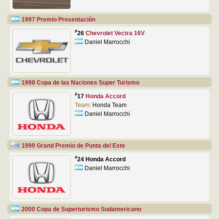
1997 Premio Presentación
#
26
Chevrolet Vectra 16V
Daniel Marrocchi
1998 Copa de las Naciones Super Turismo
#
17
Honda Accord
Team:
Honda Team
Daniel Marrocchi
1999 Grand Premio de Punta del Este
#
24 Honda Accord
Daniel Marrocchi
2000 Copa de Superturismo Sudamericano