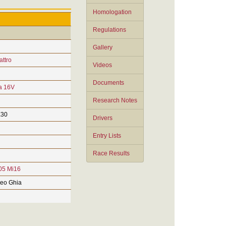
Homologation
Regulations
Gallery
attro
Videos
Documents
a 16V
Research Notes
30
Drivers
Entry Lists
Race Results
05 Mi16
eo Ghia