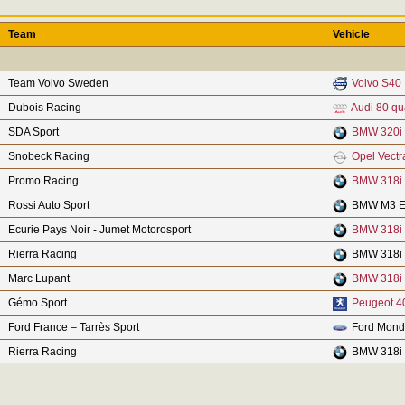
Team
Vehicle
Team Volvo Sweden
Volvo S40
Dubois Racing
Audi 80 qu
SDA Sport
BMW 320i
Snobeck Racing
Opel Vectr
Promo Racing
BMW 318i
Rossi Auto Sport
BMW M3 E
Ecurie Pays Noir - Jumet Motorosport
BMW 318i
Rierra Racing
BMW 318i
Marc Lupant
BMW 318i
Gémo Sport
Peugeot 4
Ford France – Tarrès Sport
Ford Mond
Rierra Racing
BMW 318i