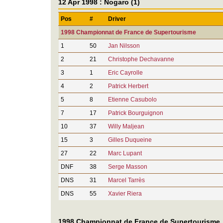
12 Apr 1998 : Nogaro (1)
Pos
#
Driver
1998 Championnat de France de Supertourisme
1
50
Jan Nilsson
2
21
Christophe Dechavanne
3
1
Eric Cayrolle
4
2
Patrick Herbert
5
8
Etienne Casubolo
7
17
Patrick Bourguignon
10
37
Willy Maljean
15
3
Gilles Duqueine
27
22
Marc Lupant
DNF
38
Serge Masson
DNS
31
Marcel Tarrès
DNS
55
Xavier Riera
1998 Championnat de France de Supertourisme