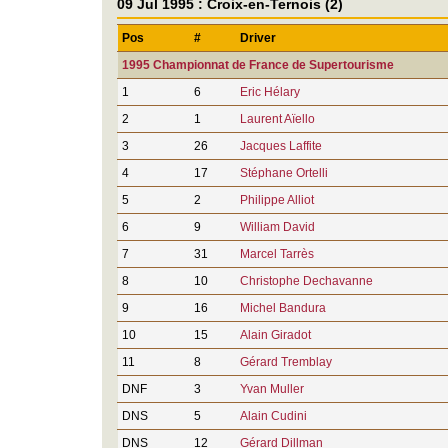
09 Jul 1995 : Croix-en-Ternois (2)
Pos
#
Driver
1995 Championnat de France de Supertourisme
1
6
Eric Hélary
2
1
Laurent Aïello
3
26
Jacques Laffite
4
17
Stéphane Ortelli
5
2
Philippe Alliot
6
9
William David
7
31
Marcel Tarrès
8
10
Christophe Dechavanne
9
16
Michel Bandura
10
15
Alain Giradot
11
8
Gérard Tremblay
DNF
3
Yvan Muller
DNS
5
Alain Cudini
DNS
12
Gérard Dillman