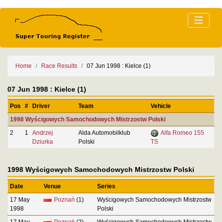
Home
Race Results
07 Jun 1998 : Kielce (1)
07 Jun 1998 : Kielce (1)
Pos
#
Driver
Team
Vehicle
1998 Wyścigowych Samochodowych Mistrzostw Polski
2
1
Andrzej
Alda Automobilklub
Alfa Romeo 155
Dziurka
Polski
TS
1998 Wyścigowych Samochodowych Mistrzostw Polski
Date
Venue
Series
17 May
Poznań
(1)
Wyścigowych Samochodowych Mistrzostw
1998
Polski
17 May
Poznań
(2)
Wyścigowych Samochodowych Mistrzostw