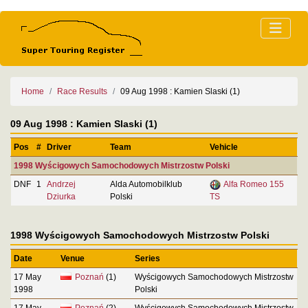
Home
Race Results
09 Aug 1998 : Kamien Slaski (1)
09 Aug 1998 : Kamien Slaski (1)
Pos
#
Driver
Team
Vehicle
1998 Wyścigowych Samochodowych Mistrzostw Polski
DNF
1
Andrzej
Alda Automobilklub
Alfa Romeo 155
Dziurka
Polski
TS
1998 Wyścigowych Samochodowych Mistrzostw Polski
Date
Venue
Series
17 May
Poznań
(1)
Wyścigowych Samochodowych Mistrzostw
1998
Polski
17 May
Poznań
(2)
Wyścigowych Samochodowych Mistrzostw