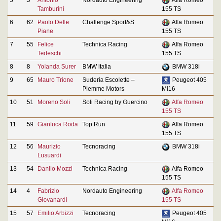
Tamburini
155 TS
6
62
Paolo Delle
Challenge Sport&S
Alfa Romeo
Piane
155 TS
7
55
Felice
Technica Racing
Alfa Romeo
Tedeschi
155 TS
8
8
Yolanda Surer
BMW Italia
BMW 318i
9
65
Mauro Trione
Suderia Escolette –
Peugeot 405
Piemme Motors
Mi16
10
51
Moreno Soli
Soli Racing by Guercino
Alfa Romeo
155 TS
11
59
Gianluca Roda
Top Run
Alfa Romeo
155 TS
12
56
Maurizio
Tecnoracing
BMW 318i
Lusuardi
13
54
Danilo Mozzi
Technica Racing
Alfa Romeo
155 TS
14
4
Fabrizio
Nordauto Engineering
Alfa Romeo
Giovanardi
155 TS
15
57
Emilio Arbizzi
Tecnoracing
Peugeot 405