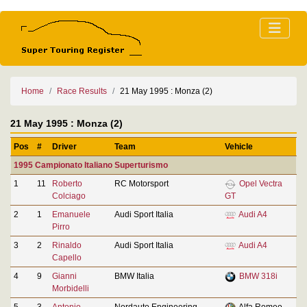
Home
Race Results
21 May 1995 : Monza (2)
21 May 1995 : Monza (2)
Pos
#
Driver
Team
Vehicle
1995 Campionato Italiano Superturismo
1
11
Roberto
RC Motorsport
Opel Vectra
Colciago
GT
2
1
Emanuele
Audi Sport Italia
Audi A4
Pirro
3
2
Rinaldo
Audi Sport Italia
Audi A4
Capello
4
9
Gianni
BMW Italia
BMW 318i
Morbidelli
5
3
Antonio
Nordauto Engineering
Alfa Romeo