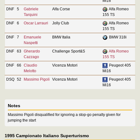
Mi16
DNF
5
Gabriele
Alfa Corse
Alfa Romeo
Tarquini
155 TS
DNF
6
Oscar Larrauri
Jolly Club
Alfa Romeo
155 TS
DNF
7
Emanuele
BMW Italia
BMW 318i
Naspetti
DNF
63
Gherardo
Challenge Sport&S
Alfa Romeo
Cazzago
155 TS
DNF
66
Claudio
Vicenza Motori
Peugeot 405
Melotto
Mi16
DSQ
52
Massimo Pigoli
Vicenza Motori
Peugeot 405
Mi16
Notes
Massimo Pigoli disqualified for ignoring a stop-go penalty given for
jumping the start
1995 Campionato Italiano Superturismo